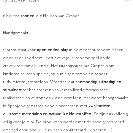
DESCRIPTION
6 houten
tonnen
in 6 kleuren van Grapat.
Handgemaakt.
Grapat staat voor
open ended play
in de meest pure vorm
. Open
einde speelgoed stimuleert het vrije, autonome spel en de
creativiteit van elk kindje. Het uitgangspunt van Grapat is om
kinderen te laten spelen, op hun eigen tempo en zonder
tijdslimieten, grenzeloos. Materiaal dat
aanmoedigt, uitnodigt en
stimuleert
tot het creëren van verschillende fantastische,
realistische en verzonnen kleine werelden. Het wordt handgemaakt
in Spanje volgens traditionele processen, met
kwalitatieve,
duurzame materialen en natuurlijke kleurstoffen
. Ze zijn dus volledig
veilig voor je mini. De producten worden met de hand geschilderd,
omringd door land, vuur, rivieren en uiteraard... kinderen ;-)