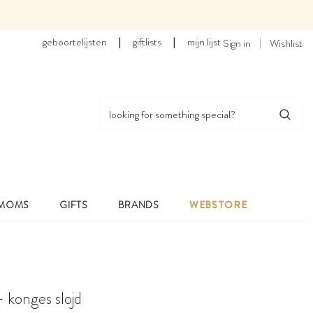
geboortelijsten
|
giftlists
|
mijn lijst
Sign in
Wishlist
 MOMS
GIFTS
BRANDS
WEBSTORE
 konges slojd