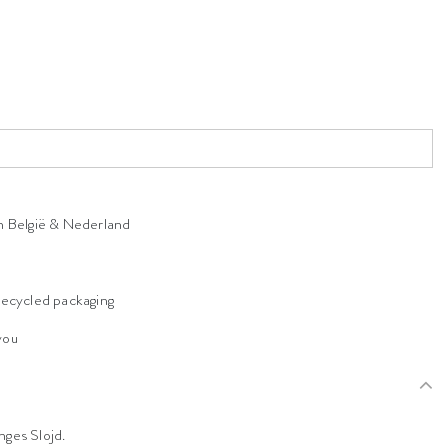
n België & Nederland
n
recycled packaging
 you
nges Slojd.