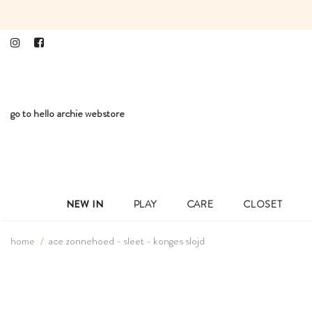
go to hello archie webstore
NEW IN
PLAY
CARE
CLOSET
home
ace zonnehoed - sleet - konges slojd