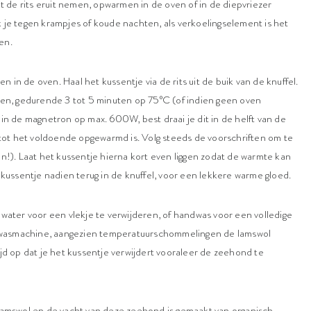
et de rits eruit nemen, opwarmen in de oven of in de diepvriezer
 je tegen krampjes of koude nachten, als verkoelingselement is het
en.
in de oven. Haal het kussentje via de rits uit de buik van de knuffel.
ven, gedurende 3 tot 5 minuten op 75°C (of indien geen oven
in de magnetron op max. 600W, best draai je dit in de helft van de
 tot het voldoende opgewarmd is. Volg steeds de voorschriften om te
n!). Laat het kussentje hierna kort even liggen zodat de warmte kan
 kussentje nadien terug in de knuffel, voor een lekkere warme gloed.
water voor een vlekje te verwijderen, of handwas voor een volledige
de wasmachine, aangezien temperatuurschommelingen de lamswol
jd op dat je het kussentje verwijdert vooraleer de zeehond te
lamswol en de vacht van deze zeehond is gemaakt van organisch