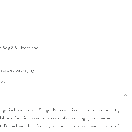
n België & Nederland
n
recycled packaging
 you
organisch katoen van Senger Naturwelt is niet alleen een prachtige
n dubbele functie als warmtekussen of verkoeling tijdens warme
et! De buik van de olifant is gevuld met een kussen van druiven- of