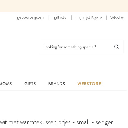
geboortelijsten
|
giftlists
|
mijn lijst
Sign in
Wishlist
 MOMS
GIFTS
BRANDS
WEBSTORE
wit met warmtekussen pitjes - small - senger