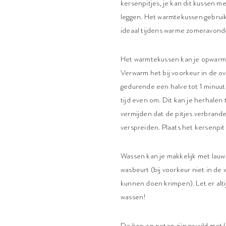
kersenpitjes, je kan dit kussen m
leggen. Het warmtekussen gebruik
ideaal tijdens warme zomeravond
Het warmtekussen kan je opwarmen 
Verwarm het bij voorkeur in de o
gedurende een halve tot 1 minuut 
tijd even om. Dit kan je herhalen
vermijden dat de pitjes verbrande
verspreiden. Plaats het kersenpit
Wassen kan je makkelijk met lauw 
wasbeurt (bij voorkeur niet in 
kunnen doen krimpen). Let er alti
wassen!
De kop en poten zijn gevuld met 