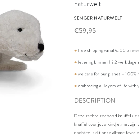
naturwelt
SENGER NATURWELT
€59,95
●
free shipping vanaf € 50 binne
●
levering binnen 1 à 2 werkdage
●
we care for our planet – 100% 
●
embracing all layers of life with
DESCRIPTION
Deze zachte zeehond knuffel uit 
knuffel voor jouw kindje, met zij
nachten is dit onze alltime favori