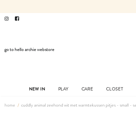
go to hello archie webstore
NEW IN
PLAY
CARE
CLOSET
home
cuddly animal zeehond wit met warmtekussen pitjes - small - s