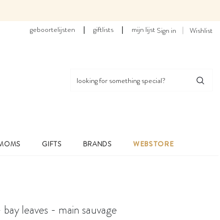
geboortelijsten
|
giftlists
|
mijn lijst
Sign in
Wishlist
 MOMS
GIFTS
BRANDS
WEBSTORE
bay leaves - main sauvage