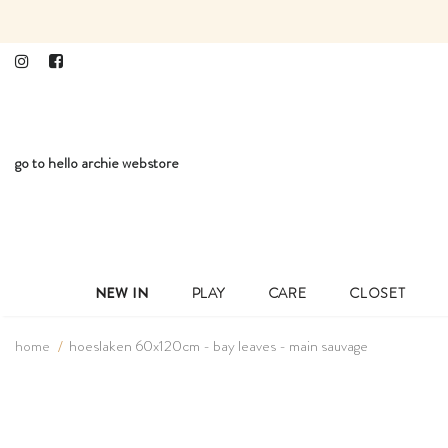
go to hello archie webstore
NEW IN
PLAY
CARE
CLOSET
home
hoeslaken 60x120cm - bay leaves - main sauvage