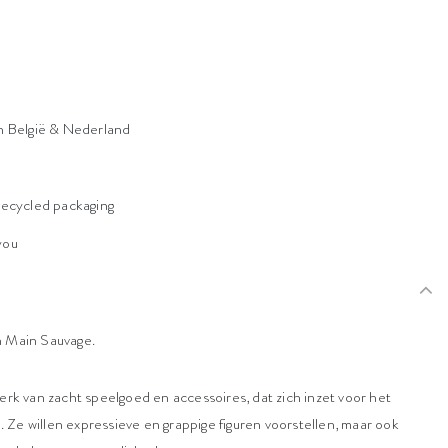
n België & Nederland
n
recycled packaging
 you
n Main Sauvage.
rk van zacht speelgoed en accessoires, dat zich inzet voor het
. Ze willen expressieve en grappige figuren voorstellen, maar ook