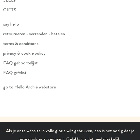
SLEEP
GIFTS
say hello
retourneren - verzenden - betalen
terms & conditions
privacy & cookie policy
FAQ geboortelijst
FAQ giftlist
go to Hello Archie webstore
Als je onze website in volle glorie wilt gebruiken, dan is het nodig dat je
© 2021 Hello Archie. All Rights Reserved.
onze cookies accepteert. Gelukkig is dat heel makkelijk.