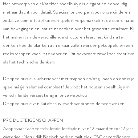
Het ontwerp van dit KateHaa speelhuisje is elegant en eenvoudig
met aandacht voor detail. Speciaal ontworpen voor onze kinderen
zodat ze comfortabel kunnen spelen, vergemakkelijkt de coördinatie
van bewegingen en laat ze nadenken over het gewenste resultaat. Bij
het maken van de verschillende structuren leert het kind na te
denken hoe de planken aan elkaar zullen worden gekoppeld en een
reeks stappen vooruit te voorzien. Dit bevordert zowel het creatieve
als het technische denken.
Dit speelhuisje is uitbreidbaar met trappen en/of glijbaan en dan is je
speelhuisje helemaal compleet! Je vindt het houten speelhuisje in
verschillende versies terug in onze webshop.
Dit speelhuisje van KateHaa is leverbaar binnen de twee weken.
PRODUCTEIGENSCHAPPEN
Aanpasbaar aan verschillende leeftijden: van 12 maanden tot 12 jaar
Materiaal: Natuurlijk Baltisch berken multiplex, FSC gecertificeerd