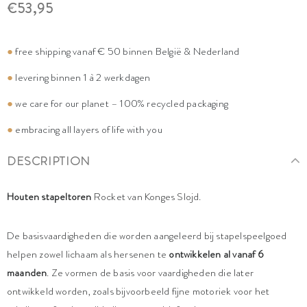
€53,95
●
free shipping vanaf € 50 binnen België & Nederland
●
levering binnen 1 à 2 werkdagen
●
we care for our planet – 100% recycled packaging
●
embracing all layers of life with you
DESCRIPTION
Houten stapeltoren
Rocket van Konges Slojd.
De basisvaardigheden die worden aangeleerd bij stapelspeelgoed
helpen zowel lichaam als hersenen te
ontwikkelen al vanaf 6
maanden
. Ze vormen de basis voor vaardigheden die later
ontwikkeld worden, zoals bijvoorbeeld fijne motoriek voor het