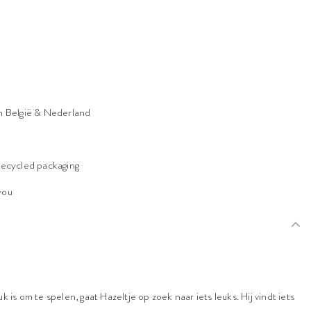
n België & Nederland
n
recycled packaging
 you
 is om te spelen, gaat Hazeltje op zoek naar iets leuks. Hij vindt iets