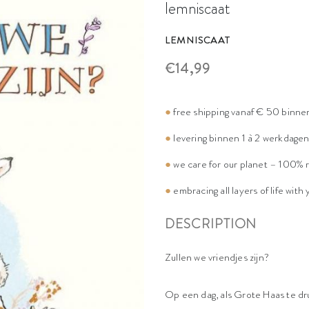
lemniscaat
LEMNISCAAT
€14,99
●
free shipping vanaf € 50 binne
●
levering binnen 1 à 2 werkdage
●
we care for our planet – 100% 
●
embracing all layers of life with
DESCRIPTION
Zullen we vriendjes zijn?
Op een dag, als Grote Haas te druk