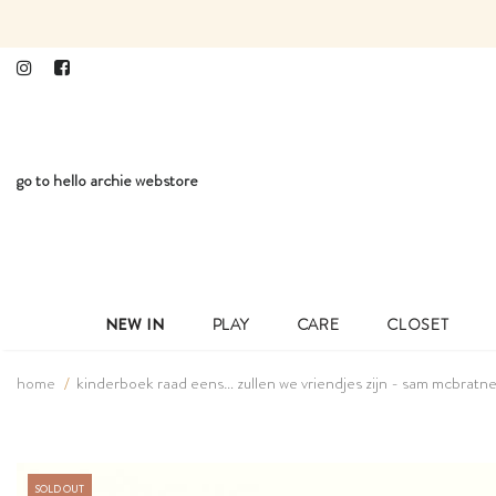
go to hello archie webstore
NEW IN
PLAY
CARE
CLOSET
home
kinderboek raad eens… zullen we vriendjes zijn - sam mcbratne
SOLD OUT