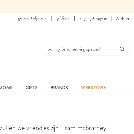
geboortelijsten
|
giftlists
|
mijn lijst
Sign in
Wishlist
 MOMS
GIFTS
BRANDS
WEBSTORE
ullen we vriendjes zijn - sam mcbratney -