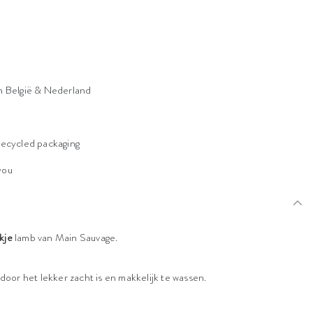
n België & Nederland
n
recycled packaging
 you
kje
lamb van Main Sauvage.
rdoor het lekker zacht is en makkelijk te wassen.