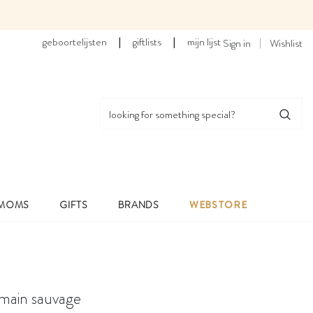
geboortelijsten
|
giftlists
|
mijn lijst
Sign in
Wishlist
 MOMS
GIFTS
BRANDS
WEBSTORE
 main sauvage