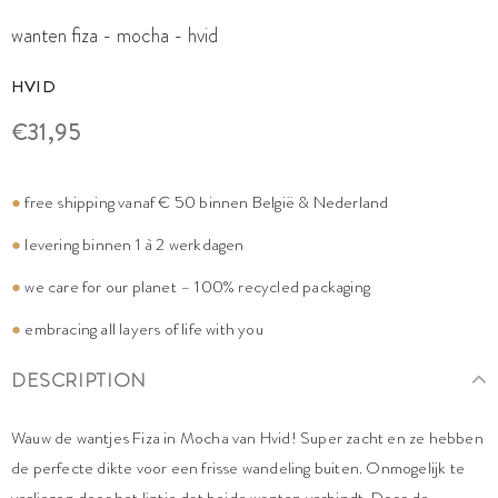
wanten fiza - mocha - hvid
HVID
€31,95
●
free shipping vanaf € 50 binnen België & Nederland
●
levering binnen 1 à 2 werkdagen
●
we care for our planet – 100% recycled packaging
●
embracing all layers of life with you
DESCRIPTION
Wauw de wantjes Fiza in Mocha van Hvid! Super zacht en ze hebben
de perfecte dikte voor een frisse wandeling buiten. Onmogelijk te
verliezen door het lintje dat beide wanten verbindt. Door de