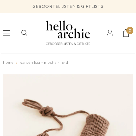
GEBOORTELIJSTEN & GIFTLISTS
0
home
wanten fiza - mocha - hvid