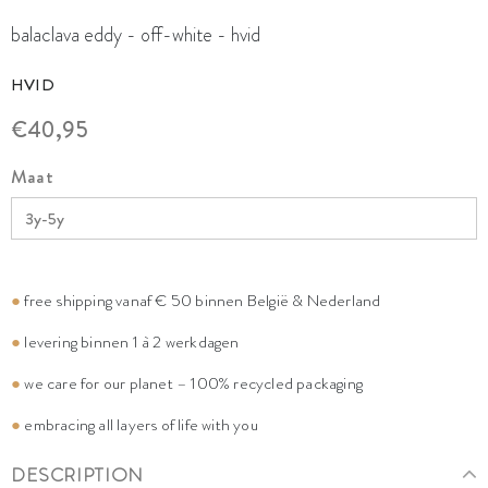
balaclava eddy - off-white - hvid
HVID
€40,95
Maat
●
free shipping vanaf € 50 binnen België & Nederland
●
levering binnen 1 à 2 werkdagen
●
we care for our planet – 100% recycled packaging
●
embracing all layers of life with you
DESCRIPTION