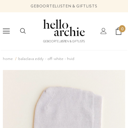
GEBOORTELIJSTEN & GIFTLISTS
0
home
balaclava eddy - off-white - hvid