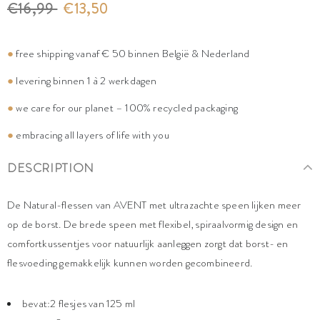
€16,99
€13,50
●
free shipping vanaf € 50 binnen België & Nederland
●
levering binnen 1 à 2 werkdagen
●
we care for our planet – 100% recycled packaging
●
embracing all layers of life with you
DESCRIPTION
De Natural-flessen van AVENT met ultrazachte speen lijken meer
op de borst. De brede speen met flexibel, spiraalvormig design en
comfortkussentjes voor natuurlijk aanleggen zorgt dat borst- en
flesvoeding gemakkelijk kunnen worden gecombineerd.
bevat:2 flesjes van 125 ml