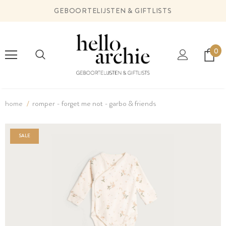
GEBOORTELIJSTEN & GIFTLISTS
0
home
romper - forget me not - garbo & friends
SALE