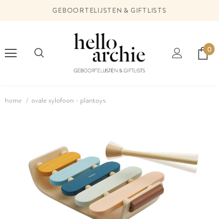
GEBOORTELIJSTEN & GIFTLISTS
0
home
ovale xylofoon - plantoys