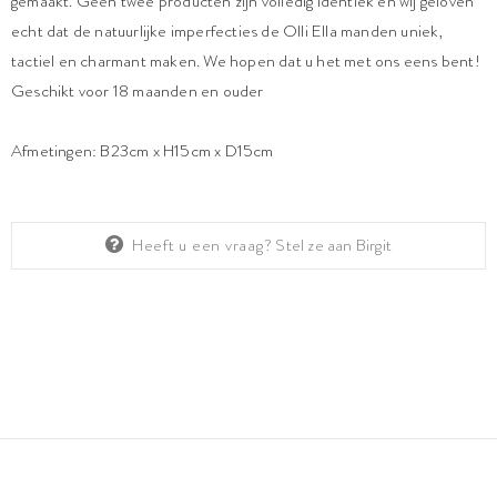
gemaakt. Geen twee producten zijn volledig identiek en wij geloven
echt dat de natuurlijke imperfecties de Olli Ella manden uniek,
tactiel en charmant maken. We hopen dat u het met ons eens bent!
Geschikt voor 18 maanden en ouder
Afmetingen: B23cm x H15cm x D15cm
Heeft u een vraag?
Stel ze aan Birgit