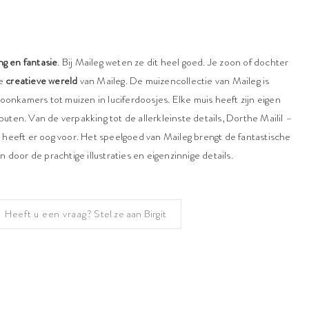
ng en fantasie
. Bij Maileg weten ze dit heel goed. Je zoon of dochter
de
creatieve wereld
van Maileg. De muizencollectie van Maileg is
oonkamers tot muizen in luciferdoosjes. Elke muis heeft zijn eigen
ibuten. Van de verpakking tot de allerkleinste details, Dorthe Mailil –
heeft er oog voor. Het speelgoed van Maileg brengt de fantastische
door de prachtige illustraties en eigenzinnige details.
Heeft u een vraag?
Stel ze aan Birgit