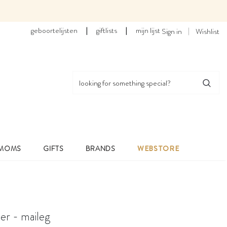
geboortelijsten
|
giftlists
|
mijn lijst
Sign in
Wishlist
 MOMS
GIFTS
BRANDS
WEBSTORE
er - maileg