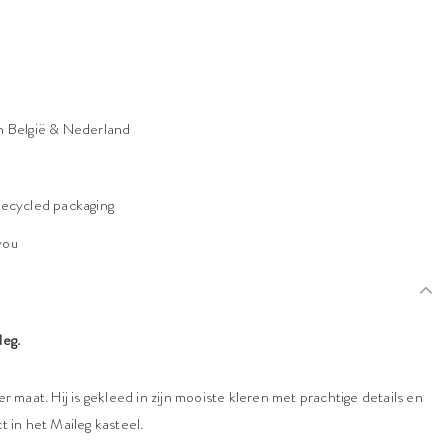
n België & Nederland
n
recycled packaging
 you
leg.
r maat. Hij is gekleed in zijn mooiste kleren met prachtige details en
t in het Maileg kasteel.