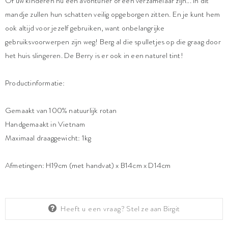
Of uw kinderen nu een avonturier of een verzamelaar zijn... in dit
mandje zullen hun schatten veilig opgeborgen zitten. En je kunt hem
ook altijd voor jezelf gebruiken, want onbelangrijke
gebruiksvoorwerpen zijn weg! Berg al die spulletjes op die graag door
het huis slingeren. De Berry is er ook in een naturel tint!
Productinformatie:
Gemaakt van 100% natuurlijk rotan
Handgemaakt in Vietnam
Maximaal draaggewicht: 1kg
Afmetingen: H19cm (met handvat) x B14cm x D14cm
Heeft u een vraag?
Stel ze aan Birgit