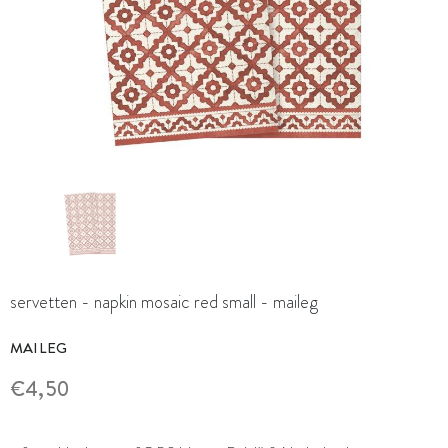
servetten - napkin mosaic red small - maileg
MAILEG
€4,50