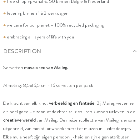
●
free shipping vanaf € 50 binnen België & Nederland
●
levering binnen 1 à 2 werkdagen
●
we care for our planet – 100% recycled packaging
●
embracing all layers of life with you
DESCRIPTION
Servetten
mosaic red
van Maileg.
Afmeting: 8,5x16,5 cm - 16 servetten per pack
De kracht van elk kind:
verbeelding en fantasie
. Bij Maileg weten ze
dit heel goed. Je zoon of dochter zal zich uren kunnen uitleven in de
creatieve wereld
van Maileg. De muizencollectie van Maileg is enorm
uitgebreid, van miniatuur woonkamers tot muizen in luciferdoosjes.
Elke muis heeft zijn eigen persoonlijkheid en zijn eigen attributen.