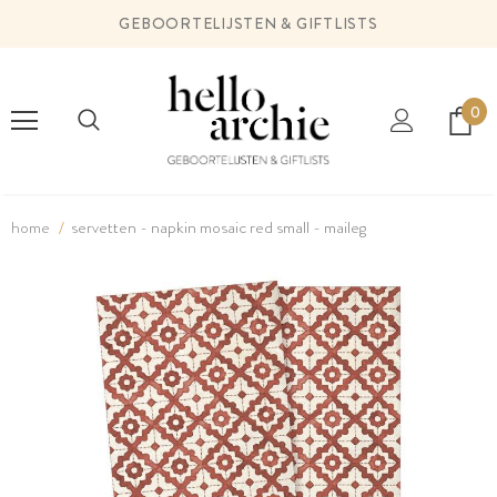
GEBOORTELIJSTEN & GIFTLISTS
0
home
servetten - napkin mosaic red small - maileg