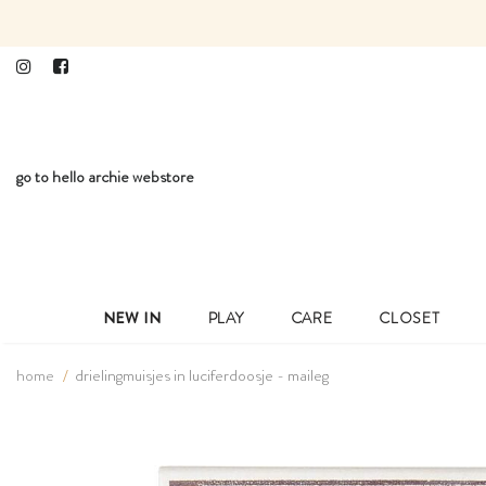
go to hello archie webstore
NEW IN
PLAY
CARE
CLOSET
home
drielingmuisjes in luciferdoosje - maileg