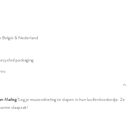
n België & Nederland
n
recycled packaging
 you
van Maileg.
Leg je muizendrieling te slapen in hun luciferdoosbedje. Ze
n warme slaapzak!