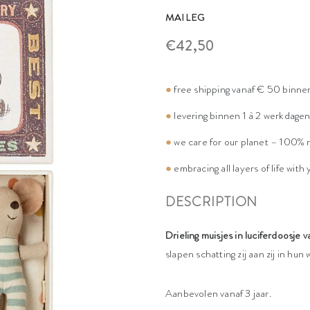
MAILEG
€42,50
●
free shipping vanaf € 50 binne
●
levering binnen 1 à 2 werkdage
●
we care for our planet – 100% 
●
embracing all layers of life with
DESCRIPTION
Drieling muisjes
in luciferdoosje 
slapen schatting zij aan zij in hu
Aanbevolen vanaf 3 jaar.