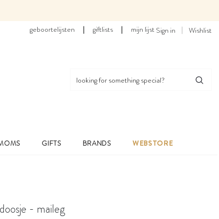
geboortelijsten
|
giftlists
|
mijn lijst
Sign in
Wishlist
 MOMS
GIFTS
BRANDS
WEBSTORE
rdoosje - maileg