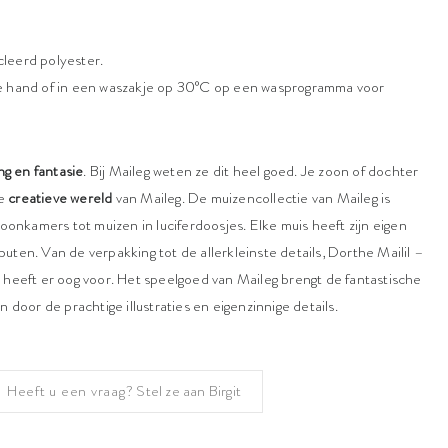
cleerd polyester.
e hand of in een waszakje op 30°C op een wasprogramma voor
ng en fantasie
. Bij Maileg weten ze dit heel goed. Je zoon of dochter
de
creatieve wereld
van Maileg. De muizencollectie van Maileg is
oonkamers tot muizen in luciferdoosjes. Elke muis heeft zijn eigen
ibuten. Van de verpakking tot de allerkleinste details, Dorthe Mailil –
heeft er oog voor. Het speelgoed van Maileg brengt de fantastische
door de prachtige illustraties en eigenzinnige details.
Heeft u een vraag?
Stel ze aan Birgit