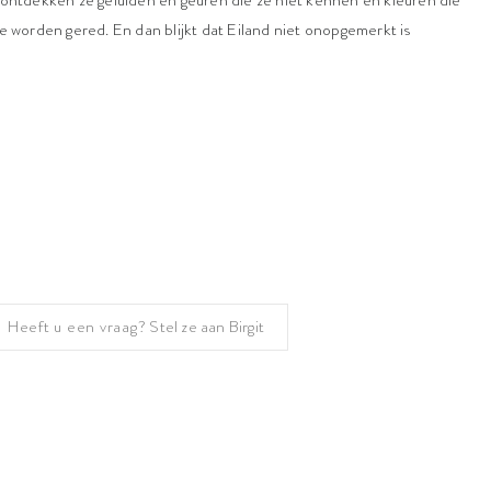
 ontdekken ze geluiden en geuren die ze niet kennen en kleuren die
e worden gered. En dan blijkt dat Eiland niet onopgemerkt is
Heeft u een vraag?
Stel ze aan Birgit