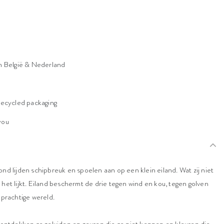
n België & Nederland
n
recycled packaging
 you
d lijden schipbreuk en spoelen aan op een klein eiland. Wat zij niet
at het lijkt. Eiland beschermt de drie tegen wind en kou, tegen golven
 prachtige wereld.