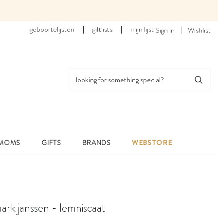
geboortelijsten
|
giftlists
|
mijn lijst
Sign in
Wishlist
 MOMS
GIFTS
BRANDS
WEBSTORE
ark janssen - lemniscaat